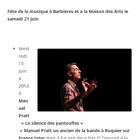
Fête de la musique à Barbières et à la Maison des Arts le
samedi 21 juin
Vend
redi
13
juin
à
20h3
0
Man
uel
Pratt
« Le silence des pantoufles »
»
Manuel Pratt un ancien de la bande à Ruquier
sur
France Inter
dont il fut viré deux fois !!! Censuré à la