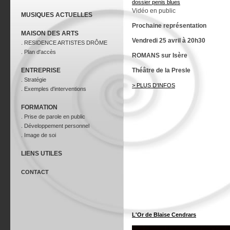
dossier penis blues
Vidéo en public
MUSIQUES ACTUELLES
Prochaine représentation
MAISON DES ARTS
Vendredi 25 avril à 20h30
.
RESIDENCE ARTISTES DRÔME
. Plan d'accès
ROMANS sur Isère
ENTREPRISE
Théâtre de la Presle
. Stratégie
> PLUS D'INFOS
. Exemples d'interventions
FORMATION
. Prise de parole en public
. Développement personnel
. Image de soi
LIENS UTILES
CONTACT
L'Or de Blaise Cendrars