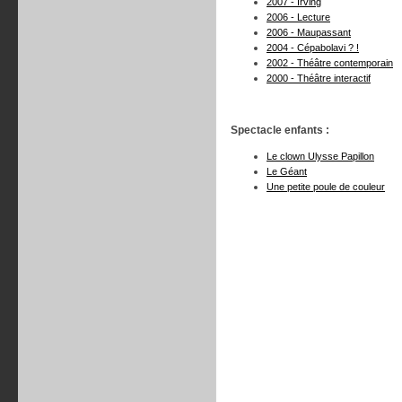
2007 - Irving
2006 - Lecture
2006 - Maupassant
2004 - Cépabolavi ? !
2002 - Théâtre contemporain
2000 - Théâtre interactif
Spectacle enfants :
Le clown Ulysse Papillon
Le Géant
Une petite poule de couleur